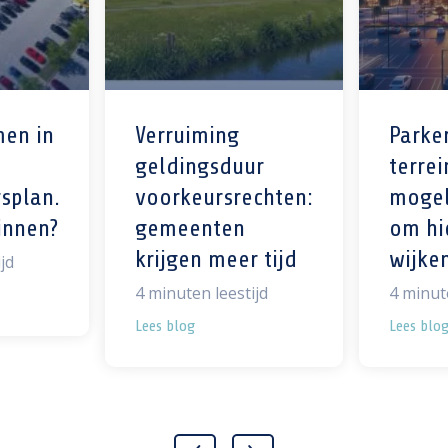
en in
Verruiming
Parke
geldingsduur
terrei
splan.
voorkeursrechten:
mogel
innen?
gemeenten
om hi
krijgen meer tijd
wijke
jd
4
minuten leestijd
4
minute
Lees blog
Lees blo