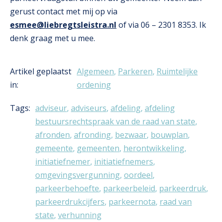
gerust contact met mij op via
esmee@liebregtsleistra.nl
of via 06 – 2301 8353. Ik
denk graag met u mee.
Artikel geplaatst
Algemeen
,
Parkeren
,
Ruimtelijke
in:
ordening
Tags:
adviseur
,
adviseurs
,
afdeling
,
afdeling
bestuursrechtspraak van de raad van state
,
afronden
,
afronding
,
bezwaar
,
bouwplan
,
gemeente
,
gemeenten
,
herontwikkeling
,
initiatiefnemer
,
initiatiefnemers
,
omgevingsvergunning
,
oordeel
,
parkeerbehoefte
,
parkeerbeleid
,
parkeerdruk
,
parkeerdrukcijfers
,
parkeernota
,
raad van
state
,
verhunning